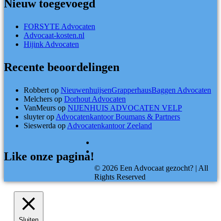
Nieuw toegevoegd
FORSYTE Advocaten
Advocaat-kosten.nl
Hijink Advocaten
Recente beoordelingen
Robbert
op
NieuwenhuijsenGrapperhausBaggen Advocaten
Melchers
op
Dorhout Advocaten
VanMeurs
op
NIJENHUIS ADVOCATEN VELP
sluyter
op
Advocatenkantoor Boumans & Partners
Sieswerda
op
Advocatenkantoor Zeeland
Like onze pagina!
©
2026
Een Advocaat gezocht?
| All
Rights Reserved
Sluiten