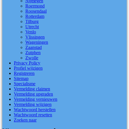
Nijmegen
Roermond
Roosendaal
Rotterdam
Tilburg
Utrecht
Venlo
Vlissingen
Wageningen
Zaanstad
Zutphen
Zwolle
Privacy Policy
Profiel wijzigen
Registreren
Sitemap
Specialisme
Vermelding claimen
Vermelding upgraden
Vermelding vernieuwen
Vermelding wijzigen
Wachtwoord herstellen
Wachtwoord resetten
Zoeken naar