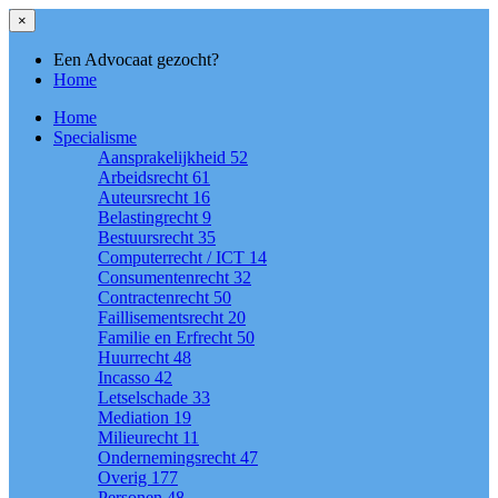
×
Een Advocaat gezocht?
Home
Home
Specialisme
Aansprakelijkheid
52
Arbeidsrecht
61
Auteursrecht
16
Belastingrecht
9
Bestuursrecht
35
Computerrecht / ICT
14
Consumentenrecht
32
Contractenrecht
50
Faillisementsrecht
20
Familie en Erfrecht
50
Huurrecht
48
Incasso
42
Letselschade
33
Mediation
19
Milieurecht
11
Ondernemingsrecht
47
Overig
177
Personen
48