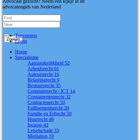
Advocaat gezocht? Neem een kijkje in dé
advocatengids van Nederland
Toevoegen
Login
Home
Specialisme
Aansprakelijkheid
52
Arbeidsrecht
61
Auteursrecht
16
Belastingrecht
9
Bestuursrecht
35
Computerrecht / ICT
14
Consumentenrecht
32
Contractenrecht
50
Faillisementsrecht
20
Familie en Erfrecht
50
Huurrecht
48
Incasso
42
Letselschade
33
Mediation
19