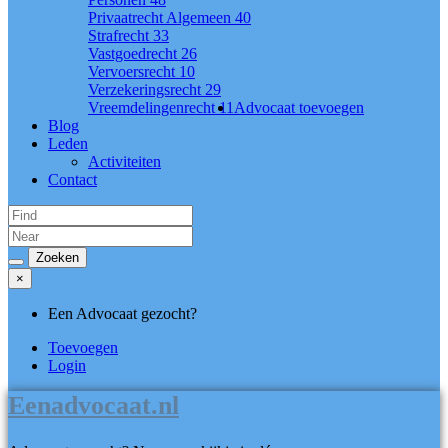
Privaatrecht Algemeen
40
Strafrecht
33
Vastgoedrecht
26
Vervoersrecht
10
Verzekeringsrecht
29
Vreemdelingenrecht
11
Advocaat toevoegen
Blog
Leden
Activiteiten
Contact
×
Een Advocaat gezocht?
Toevoegen
Login
Eenadvocaat.nl