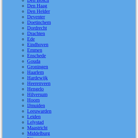
Den Bosch
Den Haag
Den Helder
Deventer
Doetinchem
Dordrecht
Drachten
Ede
Eindhoven
Emmen
Enschede
Gouda
Groningen
Haarlem
Hardewijk
Heerenveen
Hengelo
Hilversum
Hoorn
IJmuiden
Leeuwarden
Leiden
Lelystad
Maastricht
Middelburg