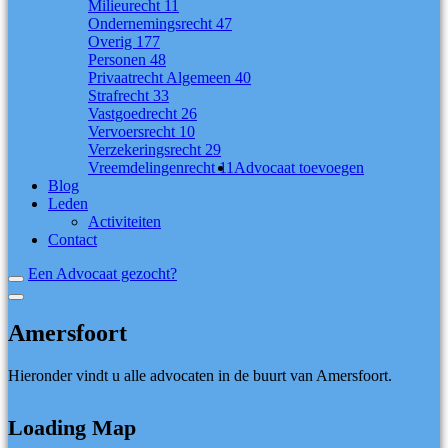
Milieurecht
11
Ondernemingsrecht
47
Overig
177
Personen
48
Privaatrecht Algemeen
40
Strafrecht
33
Vastgoedrecht
26
Vervoersrecht
10
Verzekeringsrecht
29
Vreemdelingenrecht
11
Advocaat toevoegen
Blog
Leden
Activiteiten
Contact
Een Advocaat gezocht?
Amersfoort
Hieronder vindt u alle advocaten in de buurt van Amersfoort.
Loading Map